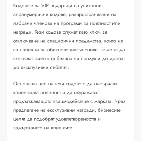
Кодовете за VIP подаръци са уникални
алфанумерични кодове, разпространявани на
избрани членове на програми за лоялност или
награди. Тези кодове служат като ключ за
отключване на специфични предимства, които не
са налични за обикновените членове. Те могат да
включват всичко от безплатни продукти до достъп
до ексклузивни събития.
Основната цел на тези кодове е да насърчават
клиентската лоялност и да окуражават
продължаващото взаимодействие с марката. Чрез
предлагане на ексклузивни награди, бизнесите
целят да подобрят удовлетвореността и
задържането на клиентите.