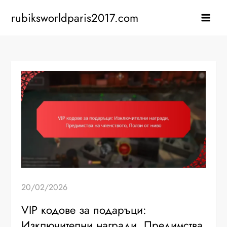
Skip
rubiksworldparis2017.com
to
content
20/02/2026
VIP кодове за подаръци:
Изключителни награди, Предимства