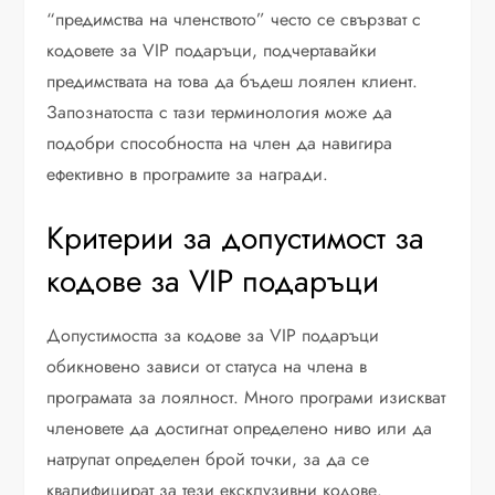
“предимства на членството” често се свързват с
кодовете за VIP подаръци, подчертавайки
предимствата на това да бъдеш лоялен клиент.
Запознатостта с тази терминология може да
подобри способността на член да навигира
ефективно в програмите за награди.
Критерии за допустимост за
кодове за VIP подаръци
Допустимостта за кодове за VIP подаръци
обикновено зависи от статуса на члена в
програмата за лоялност. Много програми изискват
членовете да достигнат определено ниво или да
натрупат определен брой точки, за да се
квалифицират за тези ексклузивни кодове.