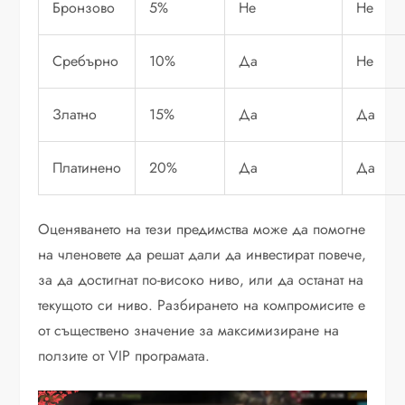
Бронзово
5%
Не
Не
Сребърно
10%
Да
Не
Златно
15%
Да
Да
Платинено
20%
Да
Да
Оценяването на тези предимства може да помогне
на членовете да решат дали да инвестират повече,
за да достигнат по-високо ниво, или да останат на
текущото си ниво. Разбирането на компромисите е
от съществено значение за максимизиране на
ползите от VIP програмата.