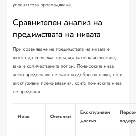
улеснят това проследяване.
Сравнителен анализ на
предимствата на нивата
При сравняване на предимствата на нивата е
важно да се вземат предвид както качествените,
така и количествените ползи. По-високите нива
често предоставят не само по-добри отстъпки, но и
ексклузивни преживявания, които по-ниските нива
не предлагат.
Ексклузивен
Персо
Ниво
Отстъпки
достъп
подар