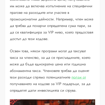
им може да включва изпълнение на специфични
прагове на разходите или участие в
промоционални дейности. Например, член може
да трябва да похарчи определена сума пари, за
да се квалифицира за VIP ниво, което предоставя
достъп до тези кодове.
Освен това, някои програми могат да таксуват
такса за членство, за да се присъедините, което
може да бъде еднократна цена или годишна
абонаментна такса. Членовете трябва да оценят
тези разходи спрямо потенциалните
ползи от
получаването на кодове за VIP подаръци, за да
определят дали инвестицията си струва.