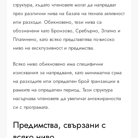
структура, където членовете могат да напредват
през различни нива на базата на тяхната активност
или разходи. Обикновено, тези нива са
обозначени като Бронзово, Сребърно, Златно и
Платинено, като всяко представлява по-високо
ниво на ексклузивност и предимства.
Всяко ниво обикновено има специфични
изисквания за напредване, като минимална сума
на разходите или определен брой транзакции в
рамките на определен период. Тази структура
насърчава членовете да увеличат ангажираността
си с програмата.
Предимства, свързани с
всяко ниво