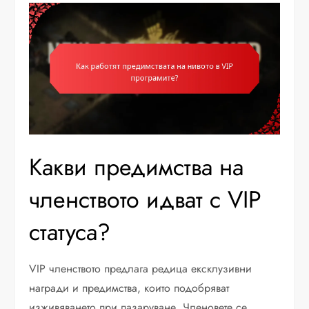
Какви предимства на
членството идват с VIP
статуса?
VIP членството предлага редица ексклузивни
награди и предимства, които подобряват
изживяването при пазаруване. Членовете се