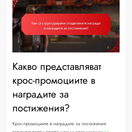
Какво представляват
крос-промоциите в
наградите за
постижения?
Крос-промоциите в наградите за постижения
включват партньорства между организации
за