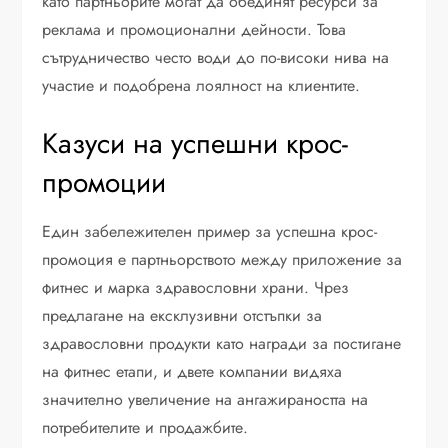
като партньорите могат да обединят ресурси за
реклама и промоционални дейности. Това
сътрудничество често води до по-високи нива на
участие и подобрена лоялност на клиентите.
Казуси на успешни крос-
промоции
Един забележителен пример за успешна крос-
промоция е партньорството между приложение за
фитнес и марка здравословни храни. Чрез
предлагане на ексклузивни отстъпки за
здравословни продукти като награди за постигане
на фитнес етапи, и двете компании видяха
значително увеличение на ангажираността на
потребителите и продажбите.