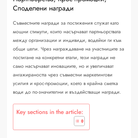
Споделени награди
Съвместните награди за постижения служат като
мощни стимули, които насърчават партньорствата
между организации и индивиди, водейки ги към
общи цели. Чрез награждаване на участниците за
постигане на конкретни етапи, тези награди не
само насърчават иновациите, но и увеличават
ангажираността чрез съвместни маркетингови
усилия и крос-промоции, което в крайна сметка
води до по-значителни и въздействащи награди.
Key sections in the article: