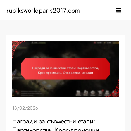
Skip
rubiksworldparis2017.com
to
content
18/02/2026
Награди за съвместни етапи:
Партньорства, Крос-промоции,