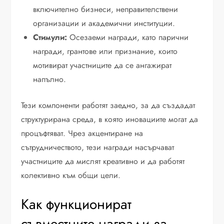
включително бизнеси, неправителствени
организации и академични институции.
Стимули:
Осезаеми награди, като парични
награди, грантове или признание, които
мотивират участниците да се ангажират
напълно.
Тези компоненти работят заедно, за да създадат
структурирана среда, в която иновациите могат да
процъфтяват. Чрез акцентиране на
сътрудничеството, тези награди насърчават
участниците да мислят креативно и да работят
колективно към общи цели.
Как функционират
съвместните награди за