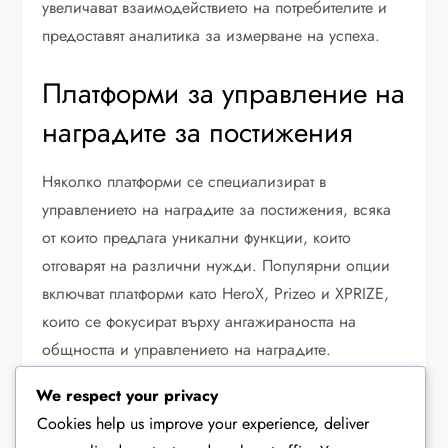
увеличават взаимодействието на потребителите и
предоставят аналитика за измерване на успеха.
Платформи за управление на
наградите за постижения
Няколко платформи се специализират в
управлението на наградите за постижения, всяка
от които предлага уникални функции, които
отговарят на различни нужди. Популярни опции
включват платформи като HeroX, Prizeo и XPRIZE,
които се фокусират върху ангажираността на
общността и управлението на наградите.
We respect your privacy
При избора на платформа, обмислете
Cookies help us improve your experience, deliver
възможностите за интеграция с вече