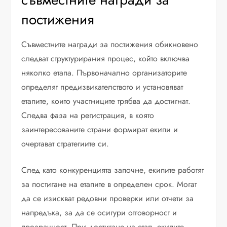
постижения
Съвместните награди за постижения обикновено
следват структурирания процес, който включва
няколко етапа. Първоначално организаторите
определят предизвикателството и установяват
етапите, които участниците трябва да достигнат.
Следва фаза на регистрация, в която
заинтересованите страни формират екипи и
очертават стратегиите си.
След като конкуренцията започне, екипите работят
за постигане на етапите в определен срок. Могат
да се изискват редовни проверки или отчети за
напредъка, за да се осигури отговорност и
прозрачност. При достигане на етап, екипите