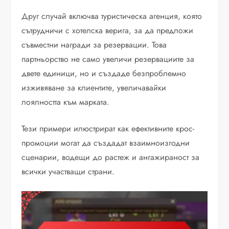
Друг случай включва туристическа агенция, която
сътрудничи с хотелска верига, за да предложи
съвместни награди за резервации. Това
партньорство не само увеличи резервациите за
двете единици, но и създаде безпроблемно
изживяване за клиентите, увеличавайки
лоялността към марката.
Тези примери илюстрират как ефективните крос-
промоции могат да създадат взаимноизгодни
сценарии, водещи до растеж и ангажираност за
всички участващи страни.